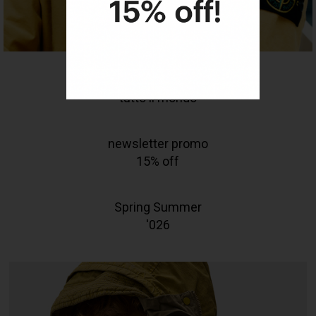
spedizioni in
tutto il mondo
newsletter promo
15% off
Spring Summer
'026